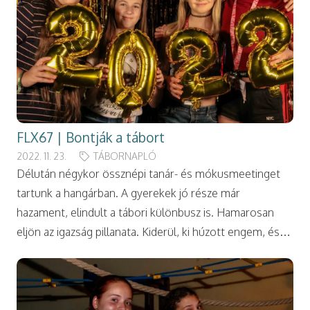
FLX67 | Bontják a tábort
2022. 11. 23.
TÁBORNAPLÓ
Délután négykor össznépi tanár- és mókusmeetinget
tartunk a hangárban. A gyerekek jó része már
hazament, elindult a tábori különbusz is. Hamarosan
eljön az igazság pillanata. Kiderül, ki húzott engem, és…