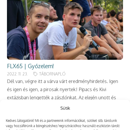
FLX65 | Győzelem!
2022. 11. 23.
TÁBORNAPLÓ
Dél van, végre itt a várva várt eredményhirdetés. Igen
és igen és igen, a pirosak nyertek! Pipacs és Kivi
extázisban lengették a zászlónkat. Az elején unott és
kelletlen kamaszok a…
Sütik
Kedves látogatónk! Mi és a partnereink információkat, sütiket stb. tárolunk
vagy hozzáférünk a böngészéshez/regisztrációhoz használt eszközön tárolt