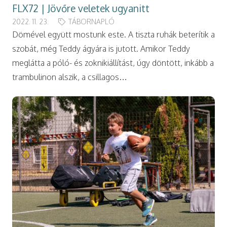
FLX72 | Jövőre veletek ugyanitt
2022. 11. 23.
TÁBORNAPLÓ
Dömével együtt mostunk este. A tiszta ruhák beterítik a
szobát, még Teddy ágyára is jutott. Amikor Teddy
meglátta a póló- és zoknikiállítást, úgy döntött, inkább a
trambulinon alszik, a csillagos…