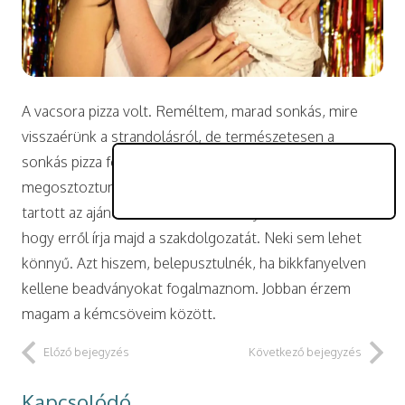
A vacsora pizza volt. Reméltem, marad sonkás, mire
visszaérünk a strandolásról, de természetesen a
sonkás pizza fogyott a legjobban. Raktárossal
megosztoztunk az utolsón. Vacsora közben előadást
tartott az ajándékozási illeték szabályairól. Kiderült,
hogy erről írja majd a szakdolgozatát. Neki sem lehet
könnyű. Azt hiszem, belepusztulnék, ha bikkfanyelven
kellene beadványokat fogalmaznom. Jobban érzem
magam a kémcsöveim között.
Előző bejegyzés
Következő bejegyzés
Kapcsolódó