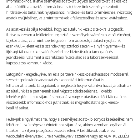
információkhoz, illetve személyes adatokat (egyedi azonosítókat, az eszköz
által küldött alapvető információkat stb.) kezelünk személyre szabott
hirdetések és tartalmak nyújtásához, hirdetés- és tartalomméréshez, nézettségi
adatok gyűjtéséhez, valamint termékek kifejlesztéséhez és azok javításához.
Az adatkezelés célja továbbá, hogy az általunk kezelt site-okra látogatók,
illetve az ezeken a felületeken regisztrált személyek számára olvasói élményt,
tájékoztatást, valamint szerteágazó információszolgáltatást nyújtsunk,
ezenkívül – jelentkezési szándék/regisztráció esetén – a nyári gyermek- és
ifjúsági táborainkban való részvételhez biztosítsuk a támogatói és a
jelentkezési, valamint a számlázási feltételeket és a táborszervezéssel
kapcsolatos kommunikációt.
FLX64 | Divatbemutató, PT-show
Látogatóink engedélyével mi és a partnereink eszközleolvasásos módszerrel
szerzett geolokációs adatokat és azonosítási információkat is
2022. 11. 23.
TÁBORNAPLÓ
felhasználhatunk. Látogatóink a megfelelő helyre kattintva hozzájárulhatnak
Délelőtt volt a táborzáró PEOPLE TEAM-show. Első
az általunk és a partnereink által végzett adatkezeléshez. További
lehetőségként a hozzájárulás megadása vagy elutasítása előtt látogatóink
körben divatbemutatót tartottunk a talált tárgyakból.
részletesebb információkhoz juthatnak, és megváltoztathatják kereső-
beállításaikat.
Teddy az egyik kezére egy 34-es méretű, fél pár
papucsot húzott, a másikra meg egy bokszkesztyűt. A…
Felhívjuk a figyelmet arra, hogy a személyes adatok bizonyos kezeléséhez nem
feltétlenül szükséges az érintett hozzájárulása, akinek azonban jogában áll
tiltakozni az ilyen jellegű adatkezelés ellen. A beállítások csak erre a
Még több
weboldalra érvényesek. Erre a webhelyre visszatérve vagy az ADATKEZELÉSI