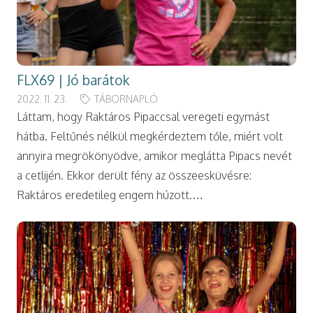
FLX69 | Jó barátok
2022. 11. 23.
TÁBORNAPLÓ
Láttam, hogy Raktáros Pipaccsal veregeti egymást
hátba. Feltűnés nélkül megkérdeztem tőle, miért volt
annyira megrökönyödve, amikor meglátta Pipacs nevét
a cetlijén. Ekkor derült fény az összeesküvésre:
Raktáros eredetileg engem húzott.…