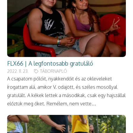
FLX66 | A legfontosabb gratuláló
2022. 11. 23.
TÁBORNAPLÓ
A csapatom pólóit, nyakkendőit és az okleveleket
írogattam alá, amikor V. odajött, és széles mosollyal
gratulált. A kékek lettek a másodikak, csak egy hajszállal
előztük meg őket. Remélem, nem vette…