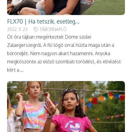
FLX70 | Ha tetszik, esetleg…
2022. 11. 23.
TÁBORNAPLÓ
Öt óra tájban megérkeztek Döme szülei
Zalaegerszegről. A fiú lógó orral húzta maga után a
bőröndjét. Nem nagyon akart hazamenni. Anyuka
megköszönte az előző szombati törődést, és elnézést
kért a…