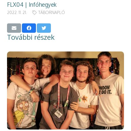
FLX04 | Infóhegyek
2022. 11. 21.
TÁBORNAPLÓ
További részek