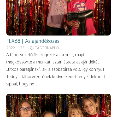
FLX68 | Az ajándékozás
2022. 11. 23.
TÁBORNAPLÓ
A táborvezető összegezte a turnust, majd
megköszönte a munkát, aztán átadta az ajándékát
„titkos barátjának”, aki a szobatársa volt. Így könnyű!
Teddy a táborvezetőnek kedveskedett egy kidekorált
síppal, hogy ne…