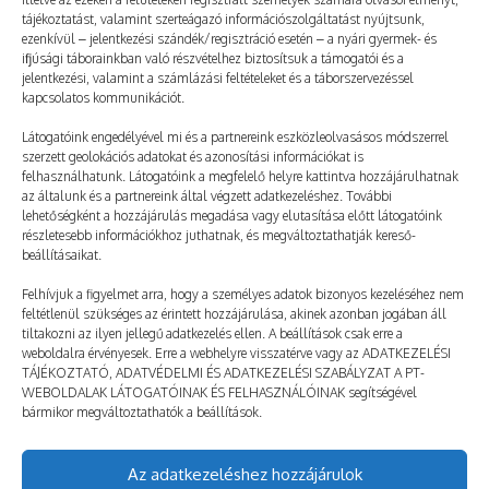
tájékoztatást, valamint szerteágazó információszolgáltatást nyújtsunk,
ezenkívül – jelentkezési szándék/regisztráció esetén – a nyári gyermek- és
ifjúsági táborainkban való részvételhez biztosítsuk a támogatói és a
jelentkezési, valamint a számlázási feltételeket és a táborszervezéssel
kapcsolatos kommunikációt.
FLX64 | Divatbemutató, PT-show
Látogatóink engedélyével mi és a partnereink eszközleolvasásos módszerrel
szerzett geolokációs adatokat és azonosítási információkat is
2022. 11. 23.
TÁBORNAPLÓ
felhasználhatunk. Látogatóink a megfelelő helyre kattintva hozzájárulhatnak
Délelőtt volt a táborzáró PEOPLE TEAM-show. Első
az általunk és a partnereink által végzett adatkezeléshez. További
lehetőségként a hozzájárulás megadása vagy elutasítása előtt látogatóink
körben divatbemutatót tartottunk a talált tárgyakból.
részletesebb információkhoz juthatnak, és megváltoztathatják kereső-
beállításaikat.
Teddy az egyik kezére egy 34-es méretű, fél pár
papucsot húzott, a másikra meg egy bokszkesztyűt. A…
Felhívjuk a figyelmet arra, hogy a személyes adatok bizonyos kezeléséhez nem
feltétlenül szükséges az érintett hozzájárulása, akinek azonban jogában áll
tiltakozni az ilyen jellegű adatkezelés ellen. A beállítások csak erre a
Még több
weboldalra érvényesek. Erre a webhelyre visszatérve vagy az ADATKEZELÉSI
TÁJÉKOZTATÓ, ADATVÉDELMI ÉS ADATKEZELÉSI SZABÁLYZAT A PT-
WEBOLDALAK LÁTOGATÓINAK ÉS FELHASZNÁLÓINAK segítségével
bármikor megváltoztathatók a beállítások.
Az adatkezeléshez hozzájárulok