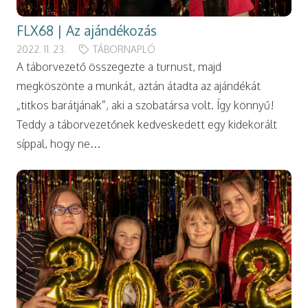
FLX68 | Az ajándékozás
2022. 11. 23.
TÁBORNAPLÓ
A táborvezető összegezte a turnust, majd
megköszönte a munkát, aztán átadta az ajándékát
„titkos barátjának”, aki a szobatársa volt. Így könnyű!
Teddy a táborvezetőnek kedveskedett egy kidekorált
síppal, hogy ne…