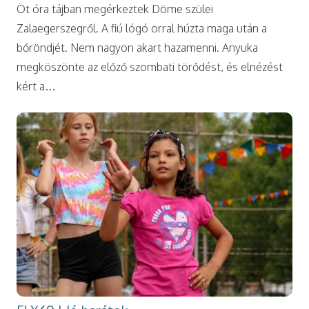
Öt óra tájban megérkeztek Döme szülei
Zalaegerszegről. A fiú lógó orral húzta maga után a
bőröndjét. Nem nagyon akart hazamenni. Anyuka
megköszönte az előző szombati törődést, és elnézést
kért a…