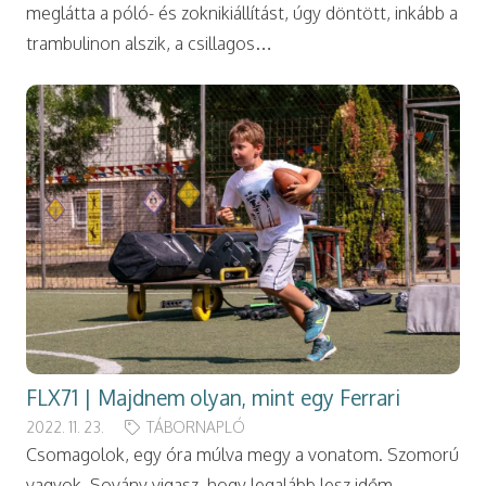
meglátta a póló- és zoknikiállítást, úgy döntött, inkább a
trambulinon alszik, a csillagos…
FLX71 | Majdnem olyan, mint egy Ferrari
2022. 11. 23.
TÁBORNAPLÓ
Csomagolok, egy óra múlva megy a vonatom. Szomorú
vagyok. Sovány vigasz, hogy legalább lesz időm