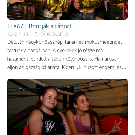
FLX67 | Bontják a tábort
2022. 11. 23.
TÁBORNAPLÓ
Délután négykor össznépi tanár- és mókusmeetinget
tartunk a hangárban. A gyerekek jó része már
hazament, elindult a tábori különbusz is. Hamarosan
eljön az igazság pillanata. Kiderül, ki húzott engem, és…