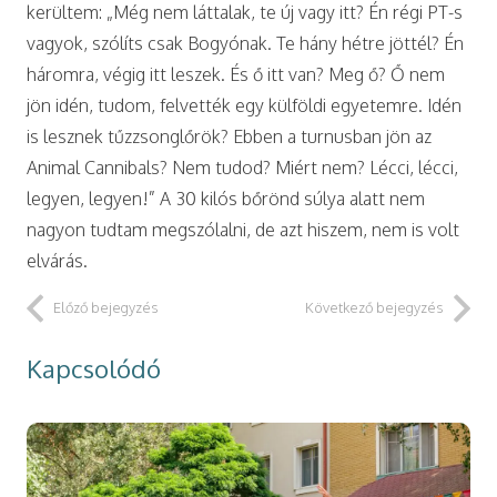
kerültem: „Még nem láttalak, te új vagy itt? Én régi PT-s
vagyok, szólíts csak Bogyónak. Te hány hétre jöttél? Én
háromra, végig itt leszek. És ő itt van? Meg ő? Ő nem
jön idén, tudom, felvették egy külföldi egyetemre. Idén
is lesznek tűzzsonglőrök? Ebben a turnusban jön az
Animal Cannibals? Nem tudod? Miért nem? Lécci, lécci,
legyen, legyen!” A 30 kilós bőrönd súlya alatt nem
nagyon tudtam megszólalni, de azt hiszem, nem is volt
elvárás.
Előző bejegyzés
Következő bejegyzés
Kapcsolódó