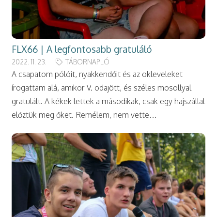
FLX66 | A legfontosabb gratuláló
2022. 11. 23.
TÁBORNAPLÓ
A csapatom pólóit, nyakkendőit és az okleveleket
írogattam alá, amikor V. odajött, és széles mosollyal
gratulált. A kékek lettek a másodikak, csak egy hajszállal
előztük meg őket. Remélem, nem vette…