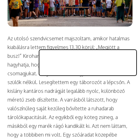
Az utolsó szendvicsemet majszoltam, amikor hatalmas
kiabálásra lettem figyelmes 13.30 körül: „Megjött a
busz!” Kirohantam, hiszen egy valamirevaló hordár nem
hagyhatja, hogy a vendégek maguk cipeljék a
csomagjukat. Megérkezett száz gyerek különbusszal,
szülők nélkül. Lesegítettem egy táborozót a lépcsőn. A
kislány kantáros nadrágját legalább nyolc, különböző
méretű zseb díszítette. A varrásból látszott, hogy
valószínűleg saját kezűleg bővítette a ruhadarab
tárolókapacitását. Az egyikből egy köteg zsineg, a
másikból egy marék rágó kandikált ki. Azt nem láttam,
hogy a többiben mi volt. Egy szóáradat közepébe