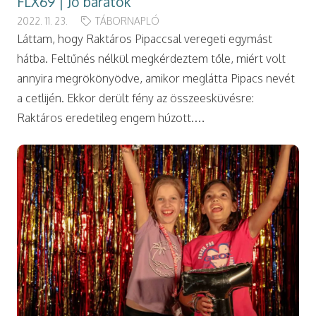
FLX69 | Jó barátok
2022. 11. 23.
TÁBORNAPLÓ
Láttam, hogy Raktáros Pipaccsal veregeti egymást
hátba. Feltűnés nélkül megkérdeztem tőle, miért volt
annyira megrökönyödve, amikor meglátta Pipacs nevét
a cetlijén. Ekkor derült fény az összeesküvésre:
Raktáros eredetileg engem húzott.…