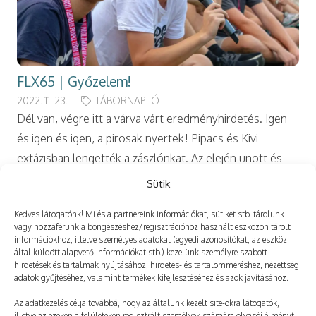
FLX65 | Győzelem!
2022. 11. 23.
TÁBORNAPLÓ
Dél van, végre itt a várva várt eredményhirdetés. Igen
és igen és igen, a pirosak nyertek! Pipacs és Kivi
extázisban lengették a zászlónkat. Az elején unott és
kelletlen kamaszok a…
Sütik
Kedves látogatónk! Mi és a partnereink információkat, sütiket stb. tárolunk
vagy hozzáférünk a böngészéshez/regisztrációhoz használt eszközön tárolt
információkhoz, illetve személyes adatokat (egyedi azonosítókat, az eszköz
által küldött alapvető információkat stb.) kezelünk személyre szabott
hirdetések és tartalmak nyújtásához, hirdetés- és tartalomméréshez, nézettségi
adatok gyűjtéséhez, valamint termékek kifejlesztéséhez és azok javításához.
Az adatkezelés célja továbbá, hogy az általunk kezelt site-okra látogatók,
illetve az ezeken a felületeken regisztrált személyek számára olvasói élményt,