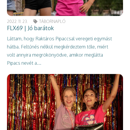
2022. 11. 23.
TÁBORNAPLÓ
FLX69 | Jó barátok
Láttam, hogy Raktáros Pipaccsal veregeti egymást
hátba. Feltűnés nélkül megkérdeztem tőle, miért
volt annyira megrökönyödve, amikor meglátta
Pipacs nevét a…