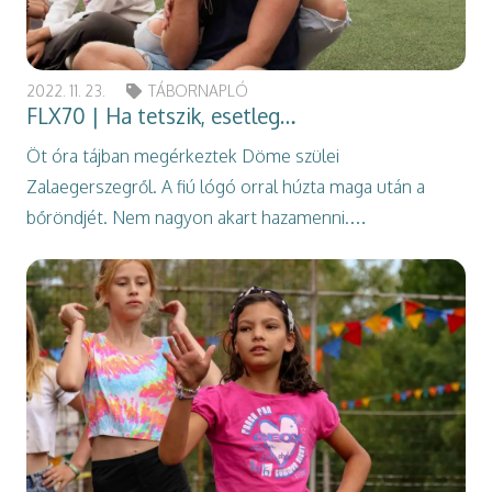
2022. 11. 23.
TÁBORNAPLÓ
FLX70 | Ha tetszik, esetleg…
Öt óra tájban megérkeztek Döme szülei
Zalaegerszegről. A fiú lógó orral húzta maga után a
bőröndjét. Nem nagyon akart hazamenni.…