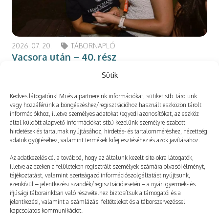
2026. 07. 20.
TÁBORNAPLÓ
Vacsora után – 40. rész
Patrik: Nem tudom, hogy minek a hatására, de
Sütik
kétszer annyit vacsorázok, mint általában. Lali
Kedves látogatónk! Mi és a partnereink információkat, sütiket stb. tárolunk
mellettem marad a nővérével együtt, mert…
vagy hozzáférünk a böngészéshez/regisztrációhoz használt eszközön tárolt
információkhoz, illetve személyes adatokat (egyedi azonosítókat, az eszköz
által küldött alapvető információkat stb.) kezelünk személyre szabott
hirdetések és tartalmak nyújtásához, hirdetés- és tartalomméréshez, nézettségi
adatok gyűjtéséhez, valamint termékek kifejlesztéséhez és azok javításához.
Az adatkezelés célja továbbá, hogy az általunk kezelt site-okra látogatók,
illetve az ezeken a felületeken regisztrált személyek számára olvasói élményt,
tájékoztatást, valamint szerteágazó információszolgáltatást nyújtsunk,
ezenkívül – jelentkezési szándék/regisztráció esetén – a nyári gyermek- és
ifjúsági táborainkban való részvételhez biztosítsuk a támogatói és a
jelentkezési, valamint a számlázási feltételeket és a táborszervezéssel
kapcsolatos kommunikációt.