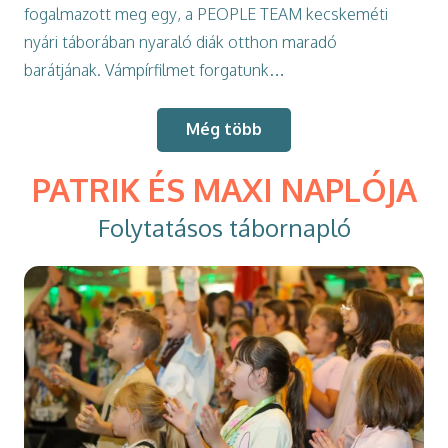
fogalmazott meg egy, a PEOPLE TEAM kecskeméti
nyári táborában nyaraló diák otthon maradó
barátjának. Vámpírfilmet forgatunk…
Még több
PATRIK ÉS MAXI NAPLÓJA
Folytatásos tábornapló