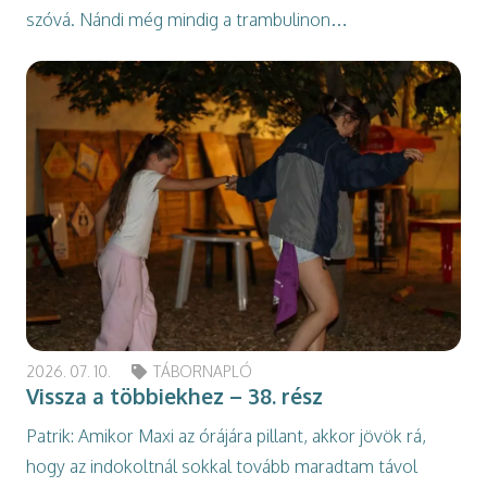
szóvá. Nándi még mindig a trambulinon…
2026. 07. 10.
TÁBORNAPLÓ
Vissza a többiekhez – 38. rész
Patrik: Amikor Maxi az órájára pillant, akkor jövök rá,
hogy az indokoltnál sokkal tovább maradtam távol