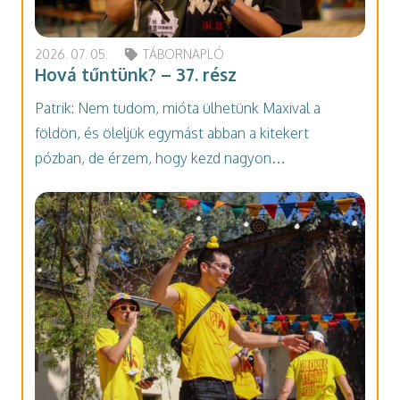
2026. 07. 05.
TÁBORNAPLÓ
Hová tűntünk? – 37. rész
Patrik: Nem tudom, mióta ülhetünk Maxival a
földön, és öleljük egymást abban a kitekert
pózban, de érzem, hogy kezd nagyon…