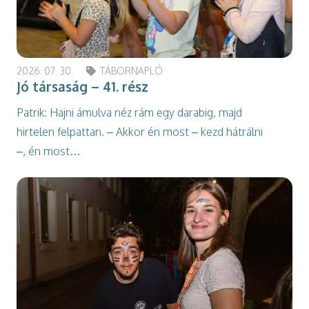
2026. 07. 30.
TÁBORNAPLÓ
Jó társaság – 41. rész
Patrik: Hajni ámulva néz rám egy darabig, majd
hirtelen felpattan. – Akkor én most – kezd hátrálni
–, én most…