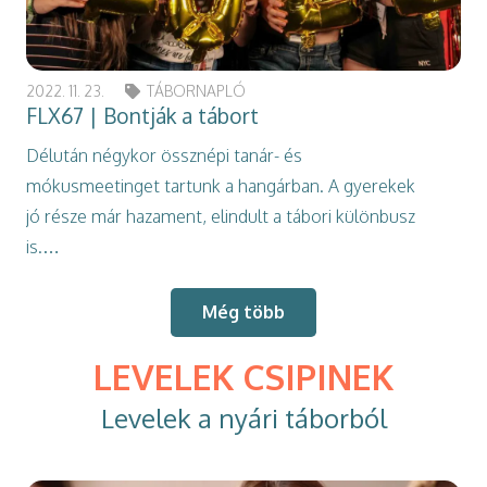
2022. 11. 23.
TÁBORNAPLÓ
FLX67 | Bontják a tábort
Délután négykor össznépi tanár- és
mókusmeetinget tartunk a hangárban. A gyerekek
jó része már hazament, elindult a tábori különbusz
is.…
Még több
LEVELEK CSIPINEK
Levelek a nyári táborból