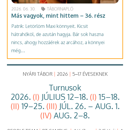
2026. 06. 30.
TÁBORNAPLÓ
Más vagyok, mint hittem – 36. rész
Patrik: Letörlöm Maxi könnyeit. Kicsit
hátrahőköl, de azután hagyja. Bár sok haszna
nincs, ahogy hozzáérek az arcához, a könnyei
még…
NYÁRI TÁBOR
|
2026
|
5–17 ÉVESEKNEK
Turnusok
2026.
(I)
JÚLIUS 12–18.
(I)
15–18.
(II)
19–25.
(III)
JÚL. 26. – AUG. 1.
(IV)
AUG. 2–8.