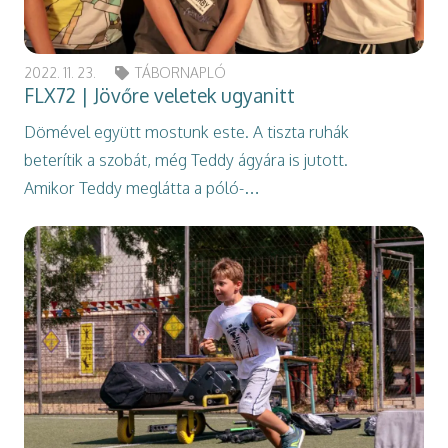
2022. 11. 23.
TÁBORNAPLÓ
FLX72 | Jövőre veletek ugyanitt
Dömével együtt mostunk este. A tiszta ruhák
beterítik a szobát, még Teddy ágyára is jutott.
Amikor Teddy meglátta a póló-…