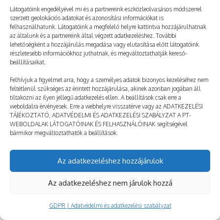
Látogatóink engedélyével mi és a partnereink eszközleolvasásos módszerrel
szerzett geolokációs adatokat és azonosítási információkat is
felhasználhatunk. Látogatóink a megfelelő helyre kattintva hozzájárulhatnak
az általunk és a partnereink által végzett adatkezeléshez. További
2026. 07. 15.
TÁBORNAPLÓ
lehetőségként a hozzájárulás megadása vagy elutasítása előtt látogatóink
Vacsora – 39. rész
részletesebb információkhoz juthatnak, és megváltoztathatják kereső-
beállításaikat.
Patrik: Természetesen mindenkinek szemet szúr,
Felhívjuk a figyelmet arra, hogy a személyes adatok bizonyos kezeléséhez nem
hogy egy órára eltűntem. De csak a lányok teszik
feltétlenül szükséges az érintett hozzájárulása, akinek azonban jogában áll
szóvá. Nándi még mindig a trambulinon…
tiltakozni az ilyen jellegű adatkezelés ellen. A beállítások csak erre a
weboldalra érvényesek. Erre a webhelyre visszatérve vagy az ADATKEZELÉSI
TÁJÉKOZTATÓ, ADATVÉDELMI ÉS ADATKEZELÉSI SZABÁLYZAT A PT-
WEBOLDALAK LÁTOGATÓINAK ÉS FELHASZNÁLÓINAK segítségével
bármikor megváltoztathatók a beállítások.
Az adatkezeléshez hozzájárulok
Az adatkezeléshez nem járulok hozzá
GDPR | Adatvédelmi és adatkezelési szabályzat