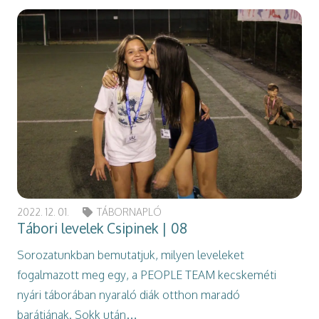
2022. 12. 01.
TÁBORNAPLÓ
Tábori levelek Csipinek | 08
Sorozatunkban bemutatjuk, milyen leveleket
fogalmazott meg egy, a PEOPLE TEAM kecskeméti
nyári táborában nyaraló diák otthon maradó
barátjának. Sokk után…