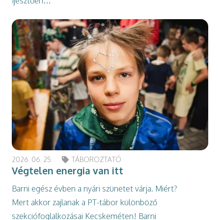
Ijesztően…
2026. 06. 25.
TÁBOROZTATÓ
Végtelen energia van itt
Barni egész évben a nyári szünetet várja. Miért?
Mert akkor zajlanak a PT-tábor különböző
szekciófoglalkozásai Kecskeméten! Barni