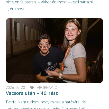
hirtelen felpattan. – Akkor én most – kezd hátrálni
–, én most…
2026. 07. 20.
TÁBORNAPLÓ
Vacsora után – 40. rész
Patrik: Nem tudom, hogy minek a hatására, de
kétszer annyit vacsorázok, mint általában. Lali