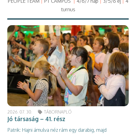
PEOPLE TEAM
|
PT CAMPUS
|
4/6/7 nap
|
3/5/6 éj
|
4
turnus
2026. 07. 30.
TÁBORNAPLÓ
Jó társaság – 41. rész
Patrik: Hajni ámulva néz rám egy darabig, majd