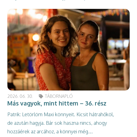
2026. 06. 30.
TÁBORNAPLÓ
Más vagyok, mint hittem – 36. rész
Patrik: Letörlöm Maxi könnyeit. Kicsit hátrahőköl,
de azután hagyja. Bár sok haszna nincs, ahogy
hozzáérek az arcához, a könnyei még…