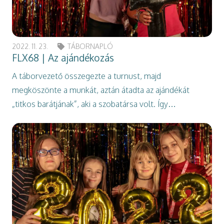
2022. 11. 23.
TÁBORNAPLÓ
FLX68 | Az ajándékozás
A táborvezető összegezte a turnust, majd
megköszönte a munkát, aztán átadta az ajándékát
„titkos barátjának”, aki a szobatársa volt. Így…