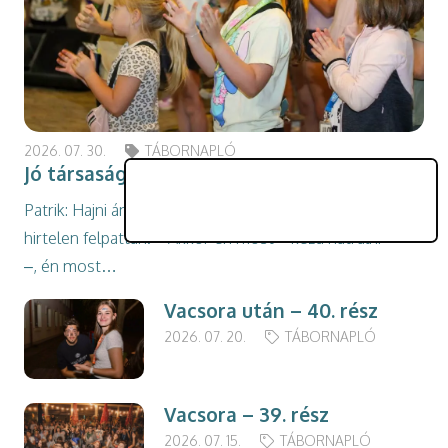
2026. 07. 30.
TÁBORNAPLÓ
Jó társaság – 41. rész
Patrik: Hajni ámulva néz rám egy darabig, majd
hirtelen felpattan. – Akkor én most – kezd hátrálni
–, én most…
Vacsora után – 40. rész
2026. 07. 20.
TÁBORNAPLÓ
Vacsora – 39. rész
2026. 07. 15.
TÁBORNAPLÓ