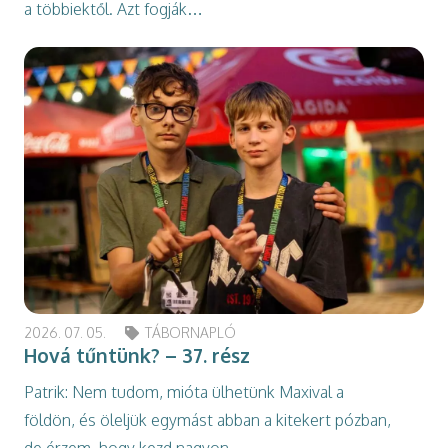
a többiektől. Azt fogják…
2026. 07. 05.
TÁBORNAPLÓ
Hová tűntünk? – 37. rész
Patrik: Nem tudom, mióta ülhetünk Maxival a
földön, és öleljük egymást abban a kitekert pózban,