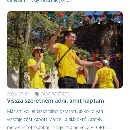
de érzem, hogy kezd nagyon…
2026. 07. 01.
TÁBOROZTATÓ
Vissza szeretném adni, amit kaptam
Már amikor először táboroztatott, akkor olyan
visszajelzést kapott Marcell a diákoktól, amely
megerősítette abban, hogy itt a helye, a PEOPLE…