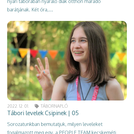
nyári táborában nyaraló diák otthon maradó
barátjának. Két óra,…
2022. 12. 01.
TÁBORNAPLÓ
Tábori levelek Csipinek | 05
Sorozatunkban bemutatjuk, milyen leveleket
fogalmazott meg egy, a PEOPLE TEAM kecskeméti